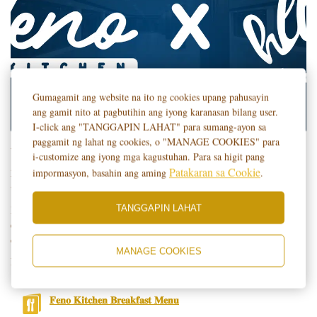
Gumagamit ang website na ito ng cookies upang pahusayin
ang gamit nito at pagbutihin ang iyong karanasan bilang user.
I-click ang "TANGGAPIN LAHAT" para sumang-ayon sa
paggamit ng lahat ng cookies, o "MANAGE COOKIES" para
Welcome to a culinary and leisure experience #𝐋𝐢𝐤𝐞𝐍𝐨𝐎𝐭𝐡𝐞𝐫!
i-customize ang iyong mga kagustuhan. Para sa higit pang
Patakaran sa Cookie
impormasyon, basahin ang aming
.
FeNo Kitchen x Hello Pool Bar collaboration to provide you with an
unforgettable blend of delicious dining and relaxing poolside ambiance.
TANGGAPIN LAHAT
Indulge in a feast of flavors and savor handcrafted drinks in a truly
exceptional setting. Your table is ready, and we can't wait to make your
day special.
MANAGE COOKIES
Eat up and cheers!
𝐅𝐞𝐧𝐨 𝐊𝐢𝐭𝐜𝐡𝐞𝐧 𝐁𝐫𝐞𝐚𝐤𝐟𝐚𝐬𝐭 𝐌𝐞𝐧𝐮