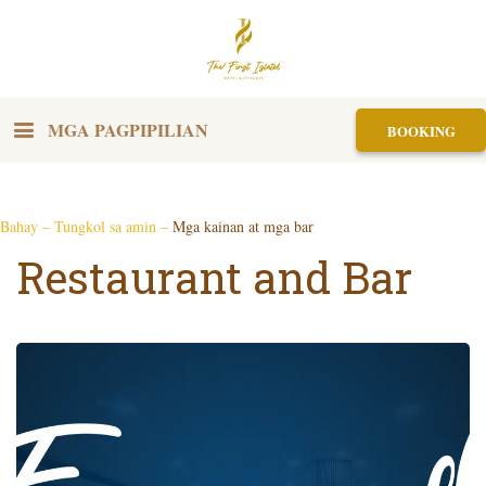
MGA PAGPIPILIAN
BOOKING
Bahay
–
Tungkol sa amin
–
Mga kainan at mga bar
Restaurant and Bar