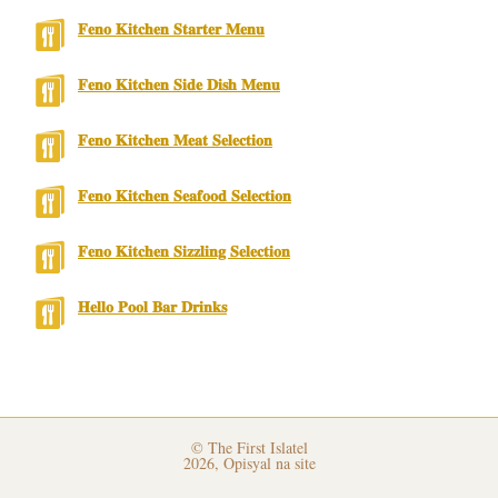
𝐅𝐞𝐧𝐨 𝐊𝐢𝐭𝐜𝐡𝐞𝐧 𝐒𝐭𝐚𝐫𝐭𝐞𝐫 𝐌𝐞𝐧𝐮
𝐅𝐞𝐧𝐨 𝐊𝐢𝐭𝐜𝐡𝐞𝐧 𝐒𝐢𝐝𝐞 𝐃𝐢𝐬𝐡 𝐌𝐞𝐧𝐮
𝐅𝐞𝐧𝐨 𝐊𝐢𝐭𝐜𝐡𝐞𝐧 𝐌𝐞𝐚𝐭 𝐒𝐞𝐥𝐞𝐜𝐭𝐢𝐨𝐧
𝐅𝐞𝐧𝐨 𝐊𝐢𝐭𝐜𝐡𝐞𝐧 𝐒𝐞𝐚𝐟𝐨𝐨𝐝 𝐒𝐞𝐥𝐞𝐜𝐭𝐢𝐨𝐧
𝐅𝐞𝐧𝐨 𝐊𝐢𝐭𝐜𝐡𝐞𝐧 𝐒𝐢𝐳𝐳𝐥𝐢𝐧𝐠 𝐒𝐞𝐥𝐞𝐜𝐭𝐢𝐨𝐧
𝐇𝐞𝐥𝐥𝐨 𝐏𝐨𝐨𝐥 𝐁𝐚𝐫 𝐃𝐫𝐢𝐧𝐤𝐬
© The First Islatel
2026, Opisyal na site