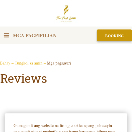
MGA PAGPIPILIAN
BOOKING
Bahay
–
Tungkol sa amin
–
Mga pagsusuri
Reviews
Gumagamit ang website na ito ng cookies upang pahusayin
ang gamit nito at pagbutihin ang iyong karanasan bilang user.